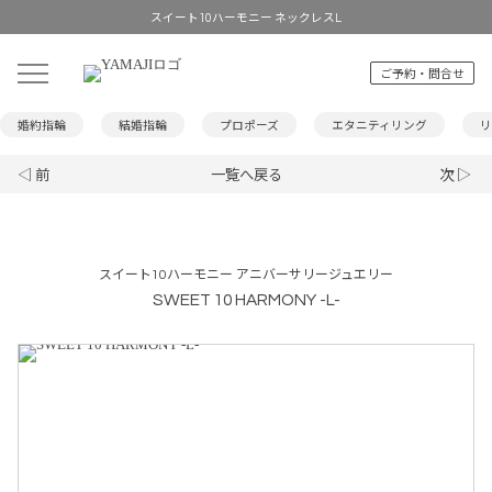
スイート10ハーモニー ネックレスL
ご予約・問合せ
婚約指輪
結婚指輪
プロポーズ
エタニティリング
リ
◁ 前
一覧へ戻る
次 ▷
スイート10ハーモニー アニバーサリージュエリー
SWEET 10 HARMONY -L-