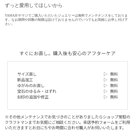
ずっと愛用してほしいから
YAMAJI/ヤマジでご購入いただいたジュエリーは無料でメンテナンスをしておりま
す。なお期間や回数の制限は設けておりませんのでいつでもお気軽にお申し付け下
さい。
すぐにお直し。購入後も安心のアフターケア
サイズ直し
▷
無料
新品加工
▷
無料
ゆがみのお直し
▷
無料
宝石のゆるみ・はずれ
▷
無料
刻印の追加や修正
▷
無料
※その他メンテナンスでお気づきのことがありましたらショップ常駐の
クラフトマンまでお気軽にご相談ください。来店予約フォームをご利用
いただきますとお日にちやお時間に合わせ職人がお伺いいたします。