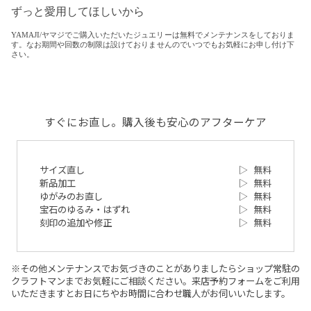
ずっと愛用してほしいから
YAMAJI/ヤマジでご購入いただいたジュエリーは無料でメンテナンスをしておりま
す。なお期間や回数の制限は設けておりませんのでいつでもお気軽にお申し付け下
さい。
すぐにお直し。購入後も安心のアフターケア
サイズ直し
▷
無料
新品加工
▷
無料
ゆがみのお直し
▷
無料
宝石のゆるみ・はずれ
▷
無料
刻印の追加や修正
▷
無料
※その他メンテナンスでお気づきのことがありましたらショップ常駐の
クラフトマンまでお気軽にご相談ください。来店予約フォームをご利用
いただきますとお日にちやお時間に合わせ職人がお伺いいたします。