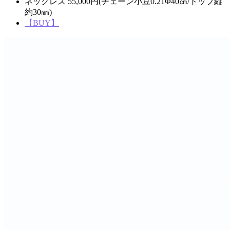
ネックレス 55,000円(チェーン小豆0.21Φ40㎝/トップ縦
約30㎜)
【BUY】