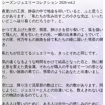
シーズンジュエリーコレクション 2026 vol.2
夜更けの工房、静寂の中で地金を叩いていると、ふと思うこ
とがあります。「私たちが生み出すこの小さな光は、いった
いどこへ辿り着くのだろうか？」と。
かつて見上げた夜空。彗星。静けさを切り裂いて、弧を描い
て飛んだ。尾を引いたその光。一瞬の出来事のようでいて、
その実、何万年もの旅路を経て私たちの瞳に届いた彗星の輝
き。
私たちが仕立てるジュエリーも、きっとそれと同じです。
気の遠くなるような時間をかけて結晶となった石と、熱に耐
え形を変えた貴金属。それらが職人の手を経て一つの形とな
り、長い旅路の果てに、彗星のようにあなたと出逢いまし
た。
空には、降り注ぐ流星群の数ほどに、光の数があります。同
じように、ジュエリーと人との出逢いにも、数えきれないほ
どの物語があるのでしょう。
ある人は誓いのために、ある人は自分への慈しみのために。