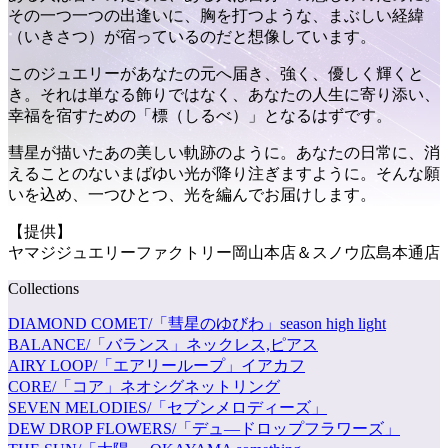
その一つ一つの出逢いに、胸を打つような、まぶしい経緯
（いきさつ）が宿っているのだと想像しています。
このジュエリーがあなたの元へ届き、強く、優しく輝くと
き。それは単なる飾りではなく、あなたの人生に寄り添い、
幸福を宿すための「標（しるべ）」となるはずです。
彗星が描いたあの美しい軌跡のように。あなたの日常に、消
えることのないまばゆい光が降り注ぎますように。そんな願
いを込め、一つひとつ、光を編んでお届けします。
【提供】
ヤマジジュエリーファクトリー岡山本店＆スノウ広島本通店
Collections
DIAMOND COMET/「彗星のゆびわ」season high light
BALANCE/「バランス」ネックレス,ピアス
AIRY LOOP/「エアリーループ」イアカフ
CORE/「コア」ネオシグネットリング
SEVEN MELODIES/「セブンメロディーズ」
DEW DROP FLOWERS/「デュ―ドロップフラワーズ」