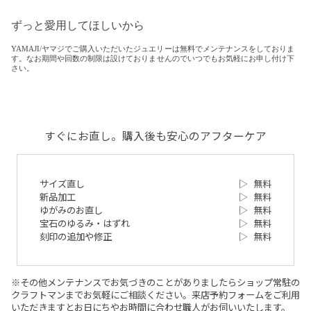
ずっと愛用してほしいから
YAMAJI/ヤマジでご購入いただいたジュエリーは無料でメンテナンスをしておりま
す。なお期間や回数の制限は設けておりませんのでいつでもお気軽にお申し付け下
さい。
すぐにお直し。購入後も安心のアフターケア
サイズ直し
▷
無料
新品加工
▷
無料
ゆがみのお直し
▷
無料
宝石のゆるみ・はずれ
▷
無料
刻印の追加や修正
▷
無料
※その他メンテナンスでお気づきのことがありましたらショップ常駐の
クラフトマンまでお気軽にご相談ください。来店予約フォームをご利用
いただきますとお日にちやお時間に合わせ職人がお伺いいたします。