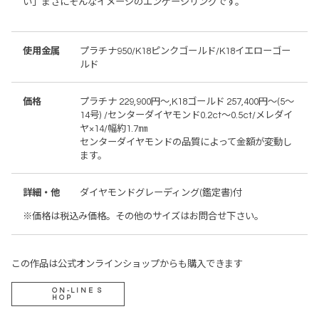
い」まさにそんなイメージのエンゲージリングです。
使用金属
プラチナ950/K18ピンクゴールド/K18イエローゴー
ルド
価格
プラチナ 229,900円～,K18ゴールド 257,400円～(5～
14号) /センターダイヤモンド0.2ct～0.5ct/メレダイ
ヤ×14/幅約1.7㎜
センターダイヤモンドの品質によって金額が変動し
ます。
詳細・他
ダイヤモンドグレーディング(鑑定書)付
※価格は税込み価格。その他のサイズはお問合せ下さい。
この作品は公式オンラインショップからも購入できます
ON-LINE S
HOP