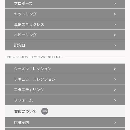
>
プロポーズ
>
セットリング
>
真珠のネックレス
>
ベビーリング
>
記念日
LINE UP2. JEWELRY & WORK SHOP
>
シーズンコレクション
>
レギュラーコレクション
>
エタニティリング
>
リフォーム
買取について
>
店舗案内