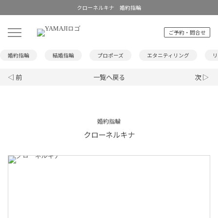
クローネルキナ 婚約指輪
ご予約・問合せ
婚約指輪
結婚指輪
プロポーズ
エタニティリング
リ
◁ 前
一覧へ戻る
次 ▷
婚約指輪
クローネルキナ