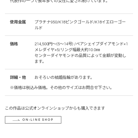
代表作の一つで長年多くの女性に愛され続けています。
使用金属
プラチナ950/K18ピンクゴールド/K18イエローゴー
ルド
価格
214,500円～(5～14号) /ペアシェイプダイアモンド×1
メレダイヤ×5/リング幅最大約10.0㎜
センターダイヤモンドの品質によって金額が変動し
ます。
詳細・他
おそろいの結婚指輪があります。
※価格は税込み価格。その他のサイズはお問合せ下さい。
この作品は公式オンラインショップからも購入できます
ON-LINE SHOP