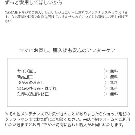
ずっと愛用してほしいから
YAMAJI/ヤマジでご購入いただいたジュエリーは無料でメンテナンスをしておりま
す。なお期間や回数の制限は設けておりませんのでいつでもお気軽にお申し付け下
さい。
すぐにお直し。購入後も安心のアフターケア
サイズ直し
▷
無料
新品加工
▷
無料
ゆがみのお直し
▷
無料
宝石のゆるみ・はずれ
▷
無料
刻印の追加や修正
▷
無料
※その他メンテナンスでお気づきのことがありましたらショップ常駐の
クラフトマンまでお気軽にご相談ください。来店予約フォームをご利用
いただきますとお日にちやお時間に合わせ職人がお伺いいたします。