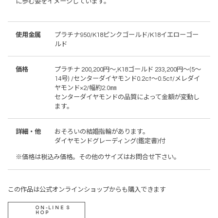
に歩む姿をイメージしています。
使用金属
プラチナ950/K18ピンクゴールド/K18イエローゴー
ルド
価格
プラチナ 200,200円～,K18ゴールド 233,200円～(5～
14号) /センターダイヤモンド0.2ct～0.5ct/メレダイ
ヤモンド×2/幅約2.0㎜
センターダイヤモンドの品質によって金額が変動し
ます。
詳細・他
おそろいの結婚指輪があります。
ダイヤモンドグレーディング(鑑定書)付
※価格は税込み価格。その他のサイズはお問合せ下さい。
この作品は公式オンラインショップからも購入できます
ON-LINE S
HOP