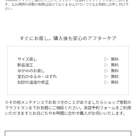
YAMAJI/ヤマジでご購入いただいたジュエリーは無料でメンテナンスをしておりま
す。なお期間や回数の制限は設けておりませんのでいつでもお気軽にお申し付け下
さい。
すぐにお直し。購入後も安心のアフターケア
サイズ直し
▷
無料
新品加工
▷
無料
ゆがみのお直し
▷
無料
宝石のゆるみ・はずれ
▷
無料
刻印の追加や修正
▷
無料
※その他メンテナンスでお気づきのことがありましたらショップ常駐の
クラフトマンまでお気軽にご相談ください。来店予約フォームをご利用
いただきますとお日にちやお時間に合わせ職人がお伺いいたします。