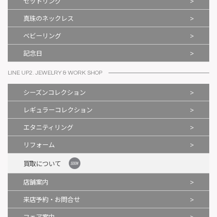
>
セットリング
>
真珠のネックレス
>
ベビーリング
>
記念日
LINE UP2. JEWELRY & WORK SHOP
>
シーズンコレクション
>
レギュラーコレクション
>
エタニティリング
>
リフォーム
買取について
>
店舗案内
>
来店予約・お問合せ
>