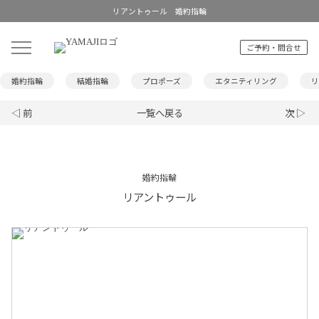
リアントゥール 婚約指輪
ご予約・問合せ
婚約指輪
結婚指輪
プロポーズ
エタニティリング
リ
◁ 前
一覧へ戻る
次 ▷
婚約指輪
リアントゥール