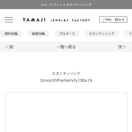
スムースフィットエタニティリング
ご予約・問合せ
婚約指輪
結婚指輪
プロポーズ
エタニティリング
リ
◁ 前
一覧へ戻る
次 ▷
エタニティリング
Smoothfiteternity100×19