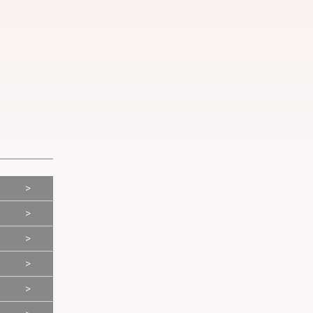
>
>
>
>
>