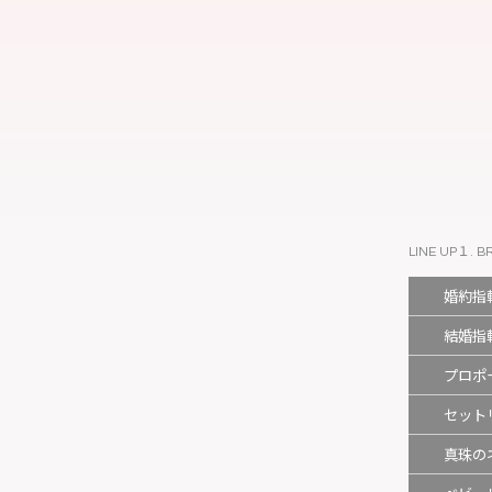
LINE UP１. B
婚約指
結婚指
プロポ
セット
真珠の