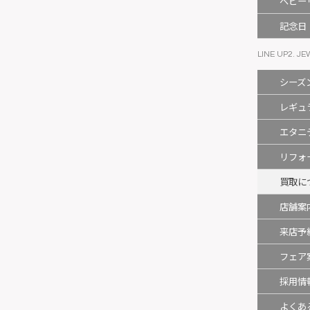
ベビー
記念日
LINE UP2. J
シーズ
レギュ
エタニ
リフォ
買取に
店舗案
来店予
フェア
採用情
よくあ