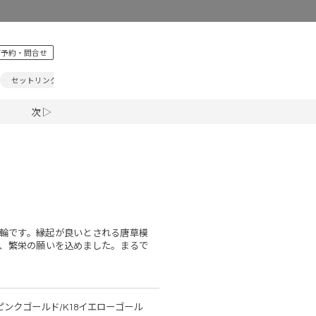
ご予約・問合せ
セットリング
記念日
ジュエリー
真珠
ベビーリン
次 ▷
輪です。縁起が良いとされる唐草模
、繁栄の願いを込めました。まるで
8ピンクゴールド/K18イエローゴール