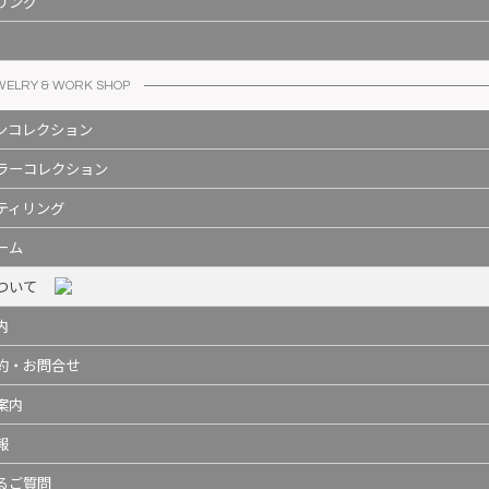
リング
EWELRY & WORK SHOP
ンコレクション
ラーコレクション
ティリング
ーム
ついて
内
約・お問合せ
案内
報
るご質問