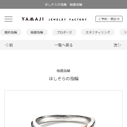
ほしぞらの指輪 結婚指輪
ご予約・問合せ
婚約指輪
結婚指輪
プロポーズ
エタニティリング
リ
◁ 前
一覧へ戻る
次 ▷
結婚指輪
ほしぞらの指輪