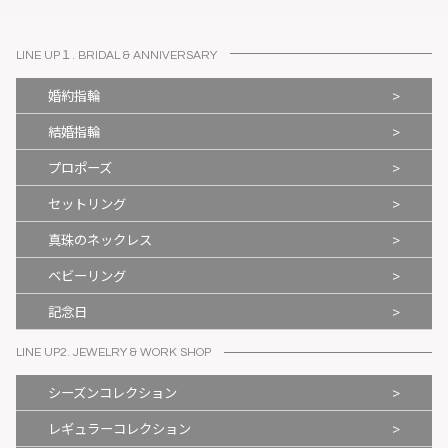
LINE UP１. BRIDAL & ANNIVERSARY
>
婚約指輪
>
結婚指輪
>
プロポーズ
>
セットリング
>
真珠のネックレス
>
ベビーリング
>
記念日
LINE UP2. JEWELRY & WORK SHOP
>
シーズンコレクション
>
レギュラーコレクション