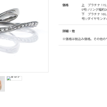
価格
上 プラチナ 115,5
9号) /リング幅約2
下 プラチナ 169,4
号) /ダイヤモンド
詳細・他
※価格は税込み価格。その他の