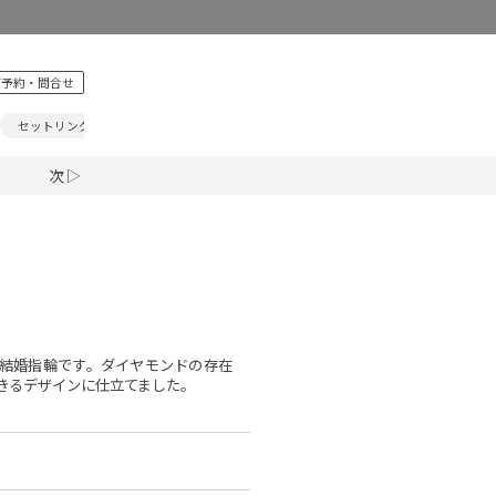
ご予約・問合せ
セットリング
記念日
ジュエリー
真珠
ベビーリン
次 ▷
結婚指輪です。ダイヤモンドの存在
きるデザインに仕立てました。