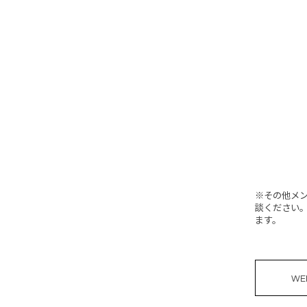
※その他メ
談ください
ます。
W