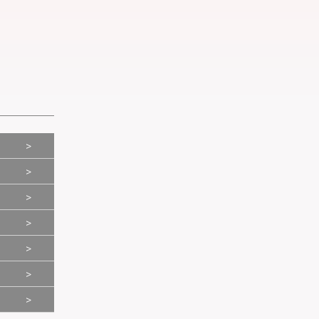
>
>
>
>
>
>
>