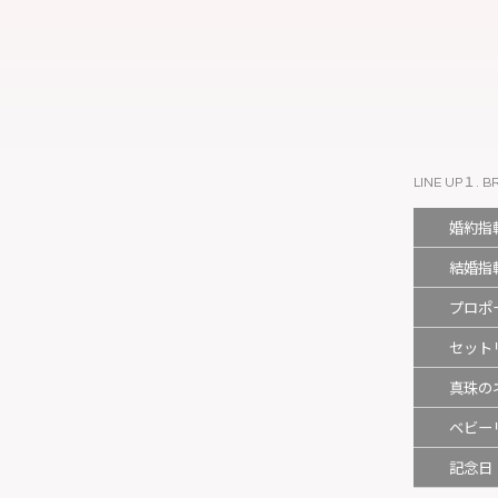
LINE UP１. B
婚約指
結婚指
プロポ
セット
真珠の
ベビー
記念日