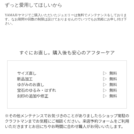
ずっと愛用してほしいから
YAMAJI/ヤマジでご購入いただいたジュエリーは無料でメンテナンスをしておりま
す。なお期間や回数の制限は設けておりませんのでいつでもお気軽にお申し付け下
さい。
すぐにお直し。購入後も安心のアフターケア
サイズ直し
▷
無料
新品加工
▷
無料
ゆがみのお直し
▷
無料
宝石のゆるみ・はずれ
▷
無料
刻印の追加や修正
▷
無料
※その他メンテナンスでお気づきのことがありましたらショップ常駐の
クラフトマンまでお気軽にご相談ください。来店予約フォームをご利用
いただきますとお日にちやお時間に合わせ職人がお伺いいたします。