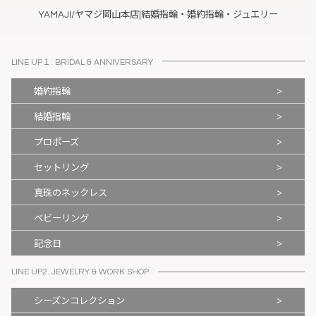
YAMAJI/ヤマジ岡山本店|結婚指輪・婚約指輪・ジュエリー
LINE UP１. BRIDAL & ANNIVERSARY
>
婚約指輪
>
結婚指輪
>
プロポーズ
>
セットリング
>
真珠のネックレス
>
ベビーリング
>
記念日
LINE UP2. JEWELRY & WORK SHOP
>
シーズンコレクション