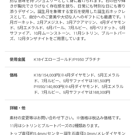
別な意味を持つジュエリーとして身に着けられます。石の色や輝
きが胸元でさりげなく存在感を放ち、日常にも特別な日にも寄り
添うデザイン。誕生月を象徴する宝石を使用した誕生石ネックレ
スとして、自分へのご褒美や大切な人へのギフトにも最適です。1
月ガーネット、2月アメジスト、3月アクアマリン、4月ダイヤモン
ド、5月エメラルド、6月パール、7月ルビー、8月ペリドット、9月
サファイア、10月ムーンストーン、11月シトリン、ブルートパー
ズ、12月タンザナイトをご用意しています。
使用金属
K18イエローゴールド/Pt950 プラチナ
価格
K18/154,000円(※4月ダイヤモンド、5月エメラル
ド、7月ルビー、9月サファイヤは181,500円
Pt950/140,800円(※4月ダイヤモンド、5月エメラル
ド、7月ルビー、9月サファイヤは168,300円
詳細・他
素材の変更等はお問い合わせ下さい。※価格は税込み価格です。
11月はシトリンとブルートパーズの2種類あります。
トップ直径約5.4mm/センター誕生石直径3.0mm/メレダイヤモン