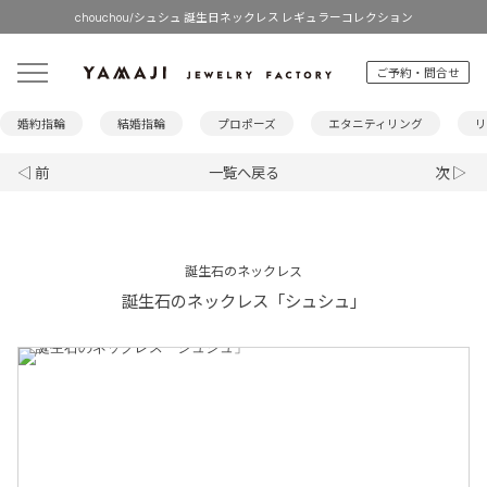
chouchou/シュシュ 誕生日ネックレス レギュラーコレクション
ご予約・問合せ
婚約指輪
結婚指輪
プロポーズ
エタニティリング
リ
◁ 前
一覧へ戻る
次 ▷
誕生石のネックレス
誕生石のネックレス「シュシュ」