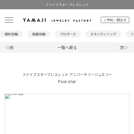
ファイブスター ブレスレット
ご予約・問合せ
婚約指輪
結婚指輪
プロポーズ
エタニティリング
リ
◁ 前
一覧へ戻る
次 ▷
ファイブスターブレスレット アニバーサリージュエリー
Five star