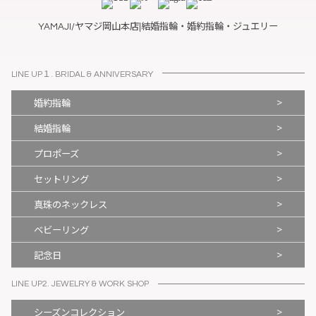
YAMAJI/ヤマジ岡山本店|結婚指輪・婚約指輪・ジュエリー
LINE UP１. BRIDAL & ANNIVERSARY
>
婚約指輪
>
結婚指輪
>
プロポーズ
>
セットリング
>
真珠のネックレス
>
ベビーリング
>
記念日
LINE UP2. JEWELRY & WORK SHOP
>
シーズンコレクション