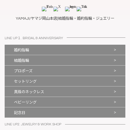
YAMAJI/ヤマジ岡山本店|結婚指輪・婚約指輪・ジュエリー
LINE UP１. BRIDAL & ANNIVERSARY
>
婚約指輪
>
結婚指輪
>
プロポーズ
>
セットリング
>
真珠のネックレス
>
ベビーリング
>
記念日
LINE UP2. JEWELRY & WORK SHOP