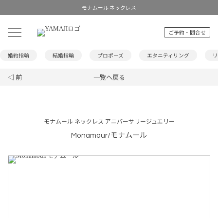
モナムール ネックレス
ご予約・問合せ
婚約指輪
結婚指輪
プロポーズ
エタニティリング
リ
◁ 前
一覧へ戻る
モナムール ネックレス アニバーサリージュエリー
Monamour/モナムール