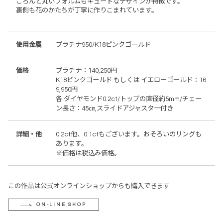
ころんと丸いフォルムもキュートなデザインが特徴です。
裏側も花のかたちが丁寧に作りこまれています。
使用金属
プラチナ950/K18ピンクゴールド
価格
プラチナ：140,250円
K18ピンクゴールド もしくは イエローゴールド：16
9,950円
各 ダイヤモンド0.2ct/トップの直径約5mm/チェー
ン長さ：45㎝,スライドアジャスター付き
詳細・他
0.2ct他、0.1ctもございます。おそろいのリングも
あります。
※価格は税込み価格。
この作品は公式オンラインショップからも購入できます
ON-LINE SHOP