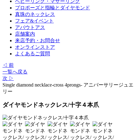
ベビーリング・マザーリング
プロポーズと指輪とダイヤモンド
真珠のネックレス
フェア&イベント
アバウトアス
店舗案内
来店予約・お問合せ
オンラインストア
よくあるご質問
◁ 前
一覧へ戻る
次 ▷
Single diamond necklace-cross 4prongs- アニバーサリージュエ
リー
ダイヤモンドネックレス/十字４本爪