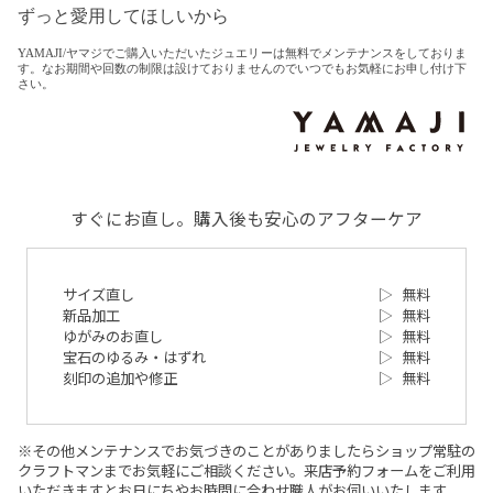
ずっと愛用してほしいから
YAMAJI/ヤマジでご購入いただいたジュエリーは無料でメンテナンスをしておりま
す。なお期間や回数の制限は設けておりませんのでいつでもお気軽にお申し付け下
さい。
すぐにお直し。購入後も安心のアフターケア
サイズ直し
▷
無料
新品加工
▷
無料
ゆがみのお直し
▷
無料
宝石のゆるみ・はずれ
▷
無料
刻印の追加や修正
▷
無料
※その他メンテナンスでお気づきのことがありましたらショップ常駐の
クラフトマンまでお気軽にご相談ください。来店予約フォームをご利用
いただきますとお日にちやお時間に合わせ職人がお伺いいたします。