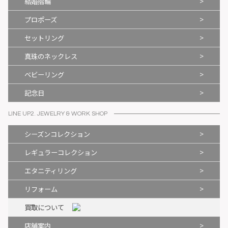
>
結婚指輪
>
プロポーズ
>
セットリング
>
真珠のネックレス
>
ベビーリング
>
記念日
LINE UP2. JEWELRY & WORK SHOP
>
シーズンコレクション
>
レギュラーコレクション
>
エタニティリング
>
リフォーム
買取について
>
店舗案内