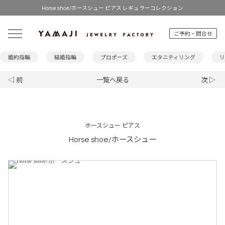
Horse shoe/ホースシュー ピアス レギュラーコレクション
ご予約・問合せ
婚約指輪
結婚指輪
プロポーズ
エタニティリング
リ
◁ 前
一覧へ戻る
次 ▷
ホースシュー ピアス
Horse shoe/ホースシュー